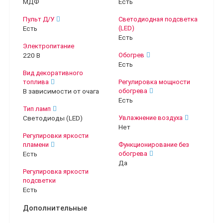
МДФ
Есть
Пульт Д/У
Светодиодная подсветка
Есть
(LED)
Есть
Электропитание
220 В
Обогрев
Есть
Вид декоративного
топлива
Регулировка мощности
В зависимости от очага
обогрева
Есть
Тип ламп
Светодиоды (LED)
Увлажнение воздуха
Нет
Регулировки яркости
пламени
Функционирование без
Есть
обогрева
Да
Регулировка яркости
подсветки
Есть
Дополнительные