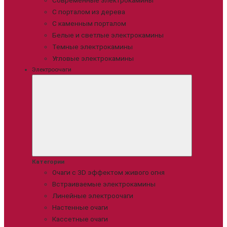
Современные электрокамины
С порталом из дерева
С каменным порталом
Белые и светлые электрокамины
Темные электрокамины
Угловые электрокамины
Электроочаги
Категории
Очаги с 3D эффектом живого огня
Встраиваемые электрокамины
Линейные электроочаги
Настенные очаги
Кассетные очаги