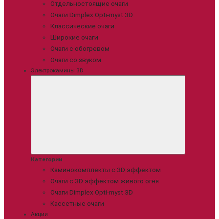
Отдельностоящие очаги
Очаги Dimplex Opti-myst 3D
Классические очаги
Широкие очаги
Очаги с обогревом
Очаги со звуком
Электрокамины 3D
Категории
Каминокомплекты с 3D эффектом
Очаги с 3D эффектом живого огня
Очаги Dimplex Opti-myst 3D
Кассетные очаги
Акции