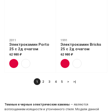
2011
1991
Электрокамин Porto
Электрокамин Bricks
25 с 2д очагом
25 с 2д очагом
62 980 ₽
62 980 ₽
1
2
3
4
5
>
>|
Темные и черные электрические камины
— являются
воплощением изящности и утонченного стиля. Модели данной