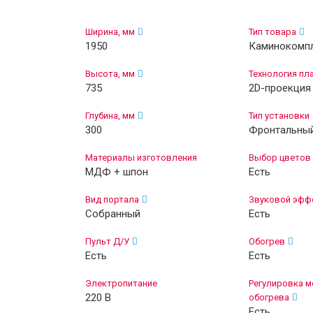
Ширина, мм
Тип товара
1950
Каминокомп
Высота, мм
Технология пл
735
2D-проекция
Глубина, мм
Тип установки
300
Фронтальны
Материалы изготовления
Выбор цветов
МДФ + шпон
Есть
Вид портала
Звуковой эфф
Собранный
Есть
Пульт Д/У
Обогрев
Есть
Есть
Электропитание
Регулировка 
220 В
обогрева
Есть