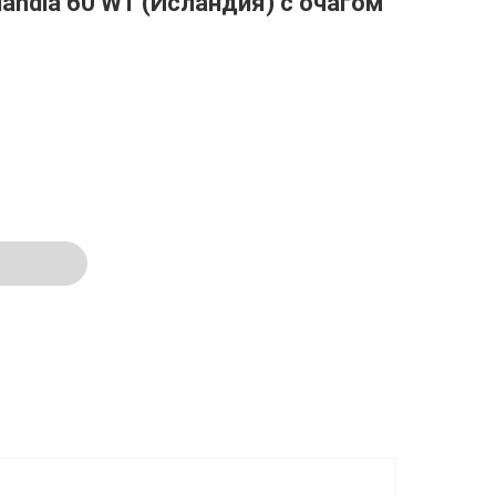
andia 60 WT (Исландия) с очагом