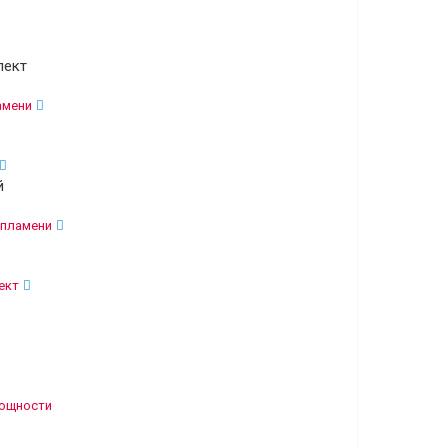
лект
амени
й
 пламени
ект
мощности