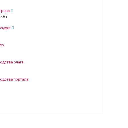
грева
 кВт
оздуха
ло
одства очага
одства портала