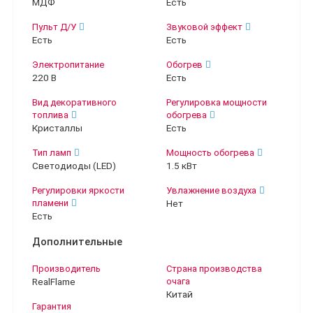
МДФ
Есть
Пульт Д/У
Звуковой эффект
Есть
Есть
Электропитание
Обогрев
220 В
Есть
Вид декоративного
Регулировка мощности
топлива
обогрева
Кристаллы
Есть
Тип ламп
Мощность обогрева
Светодиоды (LED)
1.5 кВт
Регулировки яркости
Увлажнение воздуха
пламени
Нет
Есть
Дополнительные
Производитель
Страна производства
RealFlame
очага
Китай
Гарантия