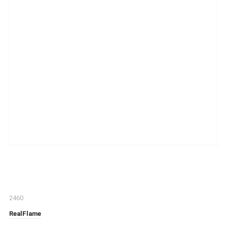
2460
RealFlame