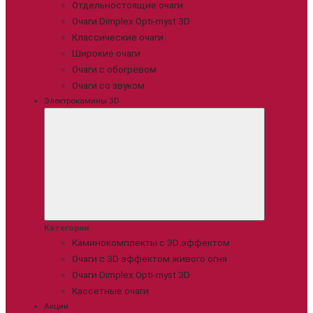
Отдельностоящие очаги
Очаги Dimplex Opti-myst 3D
Классические очаги
Широкие очаги
Очаги с обогревом
Очаги со звуком
Электрокамины 3D
Категории
Каминокомплекты с 3D эффектом
Очаги с 3D эффектом живого огня
Очаги Dimplex Opti-myst 3D
Кассетные очаги
Акции