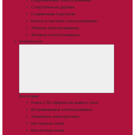
Современные электрокамины
С порталом из дерева
С каменным порталом
Белые и светлые электрокамины
Темные электрокамины
Угловые электрокамины
Электроочаги
Категории
Очаги с 3D эффектом живого огня
Встраиваемые электрокамины
Линейные электроочаги
Настенные очаги
Кассетные очаги