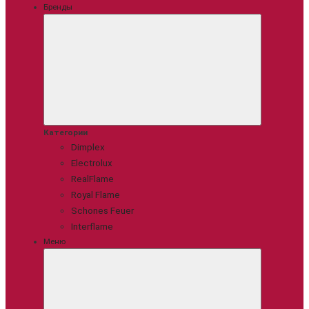
Бренды
Категории
Dimplex
Electrolux
RealFlame
Royal Flame
Schones Feuer
Interflame
Меню