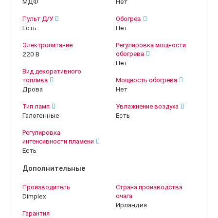
МДФ
Нет
Пульт Д/У
Обогрев
Есть
Нет
Электропитание
Регулировка мощности
220 В
обогрева
Нет
Вид декоративного
топлива
Мощность обогрева
Дрова
Нет
Тип ламп
Увлажнение воздуха
Галогенные
Есть
Регулировка
интенсивности пламени
Есть
Дополнительные
Производитель
Страна производства
Dimplex
очага
Ирландия
Гарантия