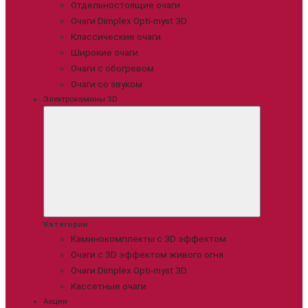
Отдельностоящие очаги
Очаги Dimplex Opti-myst 3D
Классические очаги
Широкие очаги
Очаги с обогревом
Очаги со звуком
Электрокамины 3D
Категории
Каминокомплекты с 3D эффектом
Очаги с 3D эффектом живого огня
Очаги Dimplex Opti-myst 3D
Кассетные очаги
Акции