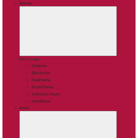
Бренды
Категории
Dimplex
Electrolux
RealFlame
Royal Flame
Schones Feuer
Interflame
Меню