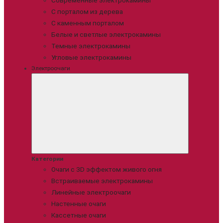
Современные электрокамины
С порталом из дерева
С каменным порталом
Белые и светлые электрокамины
Темные электрокамины
Угловые электрокамины
Электроочаги
Категории
Очаги с 3D эффектом живого огня
Встраиваемые электрокамины
Линейные электроочаги
Настенные очаги
Кассетные очаги