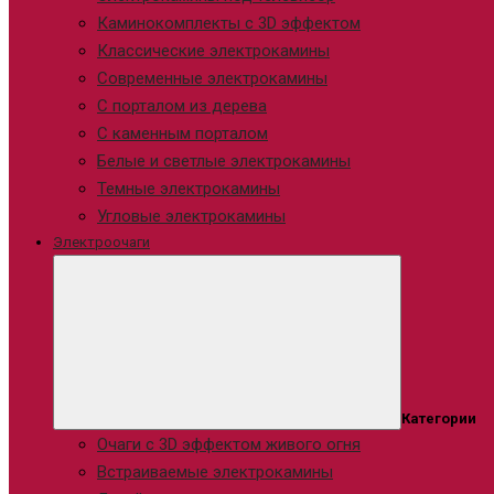
Каминокомплекты с 3D эффектом
Классические электрокамины
Современные электрокамины
С порталом из дерева
С каменным порталом
Белые и светлые электрокамины
Темные электрокамины
Угловые электрокамины
Электроочаги
Категории
Очаги с 3D эффектом живого огня
Встраиваемые электрокамины