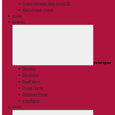
Очаги Dimplex Opti-myst 3D
Кассетные очаги
Акции
Бренды
Категории
Dimplex
Electrolux
RealFlame
Royal Flame
Schones Feuer
Interflame
Меню