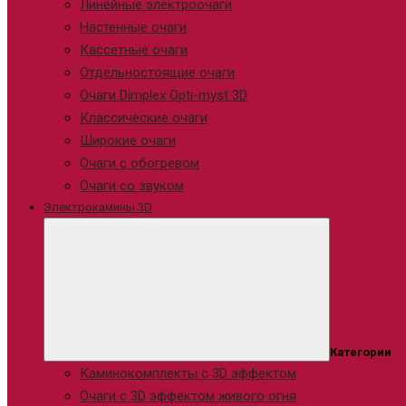
Линейные электроочаги
Настенные очаги
Кассетные очаги
Отдельностоящие очаги
Очаги Dimplex Opti-myst 3D
Классические очаги
Широкие очаги
Очаги с обогревом
Очаги со звуком
Электрокамины 3D
Категории
Каминокомплекты с 3D эффектом
Очаги с 3D эффектом живого огня