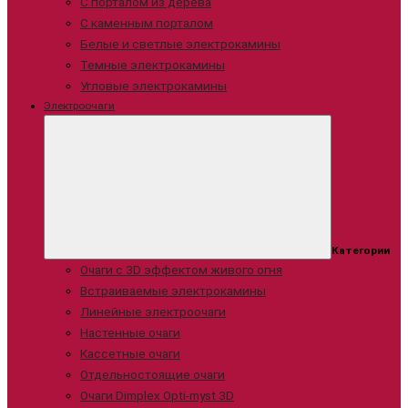
С порталом из дерева
С каменным порталом
Белые и светлые электрокамины
Темные электрокамины
Угловые электрокамины
Электроочаги
Категории
Очаги с 3D эффектом живого огня
Встраиваемые электрокамины
Линейные электроочаги
Настенные очаги
Кассетные очаги
Отдельностоящие очаги
Очаги Dimplex Opti-myst 3D