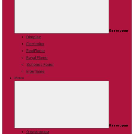
Категории
Dimplex
Electrolux
RealFlame
Royal Flame
Schones Feuer
Interflame
Меню
Категории
О компании