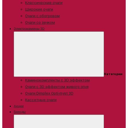
Классические очаги
Широкие очаги
Очаги с обогревом
Очаги со звуком
Электрокамины 3D
Категории
Каминокомплекты с 3D эффектом
Очаги с 3D эффектом живого огня
Очаги Dimplex Opti-myst 3D
Кассетные очаги
Акции
Бренды