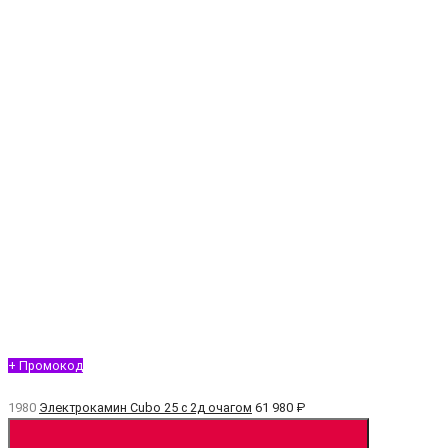
+ Промокод
1980
Электрокамин Cubo 25 с 2д очагом
61 980 ₽