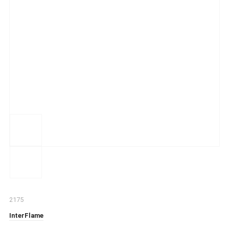
2175
InterFlame