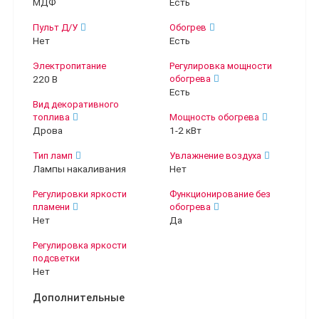
МДФ
Есть
Пульт Д/У
Обогрев
Нет
Есть
Электропитание
Регулировка мощности
220 В
обогрева
Есть
Вид декоративного
топлива
Мощность обогрева
Дрова
1-2 кВт
Тип ламп
Увлажнение воздуха
Лампы накаливания
Нет
Регулировки яркости
Функционирование без
пламени
обогрева
Нет
Да
Регулировка яркости
подсветки
Нет
Дополнительные