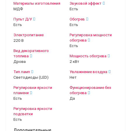
Материалы изготовления
Звуковой эффект
МДФ
Есть
Пульт Д/У
Обогрев
Есть
Есть
Электропитание
Регулировка мощности
220 В
обогрева
Есть
Вид декоративного
топлива
Мощность обогрева
Дрова
2 кВт
Тип ламп
Увлажнение воздуха
Светодиоды (LED)
Нет
Регулировки яркости
Функционирование без
пламени
обогрева
Есть
Да
Регулировка яркости
подсветки
Есть
Дополнительные