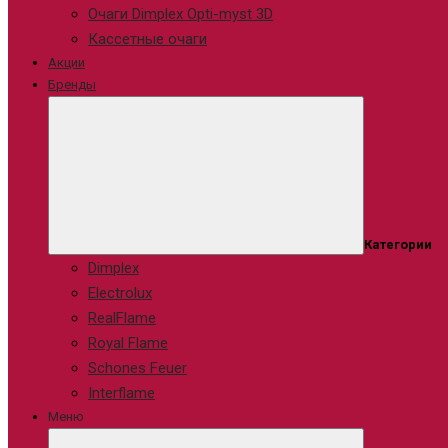
Очаги Dimplex Opti-myst 3D
Кассетные очаги
Акции
Бренды
Категории
Dimplex
Electrolux
RealFlame
Royal Flame
Schones Feuer
Interflame
Меню