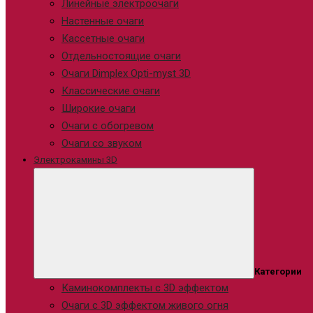
Линейные электроочаги
Настенные очаги
Кассетные очаги
Отдельностоящие очаги
Очаги Dimplex Opti-myst 3D
Классические очаги
Широкие очаги
Очаги с обогревом
Очаги со звуком
Электрокамины 3D
Категории
Каминокомплекты с 3D эффектом
Очаги с 3D эффектом живого огня