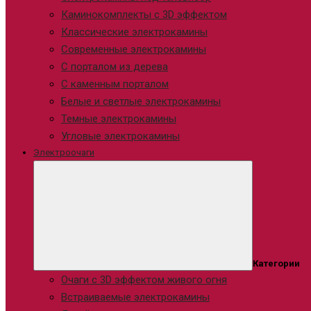
Каминокомплекты с 3D эффектом
Классические электрокамины
Современные электрокамины
С порталом из дерева
С каменным порталом
Белые и светлые электрокамины
Темные электрокамины
Угловые электрокамины
Электроочаги
Категории
Очаги с 3D эффектом живого огня
Встраиваемые электрокамины