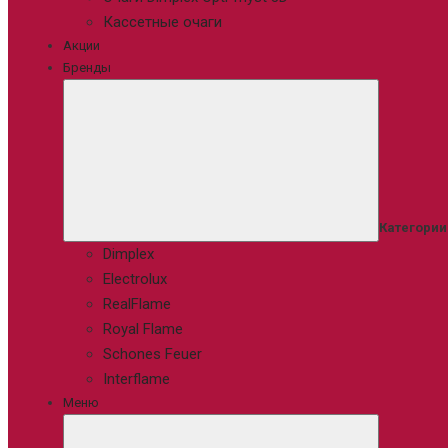
Кассетные очаги
Акции
Бренды
Категории
Dimplex
Electrolux
RealFlame
Royal Flame
Schones Feuer
Interflame
Меню