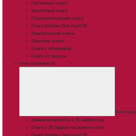
Настенные очаги
Кассетные очаги
Отдельностоящие очаги
Очаги Dimplex Opti-myst 3D
Классические очаги
Широкие очаги
Очаги с обогревом
Очаги со звуком
Электрокамины 3D
Категории
Каминокомплекты с 3D эффектом
Очаги с 3D эффектом живого огня
Очаги Dimplex Opti-myst 3D