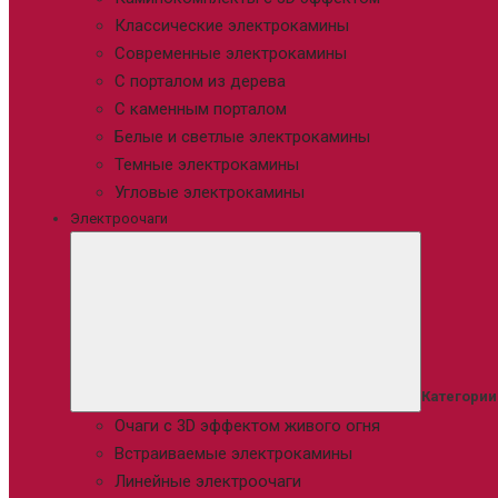
Классические электрокамины
Современные электрокамины
С порталом из дерева
С каменным порталом
Белые и светлые электрокамины
Темные электрокамины
Угловые электрокамины
Электроочаги
Категории
Очаги с 3D эффектом живого огня
Встраиваемые электрокамины
Линейные электроочаги