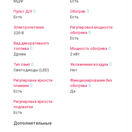
МДФ
Есть
Пульт Д/У
Обогрев
Есть
Есть
Электропитание
Регулировка мощности
220 В
обогрева
Есть
Вид декоративного
топлива
Мощность обогрева
Дрова
2 кВт
Тип ламп
Увлажнение воздуха
Светодиоды (LED)
Нет
Регулировки яркости
Функционирование без
пламени
обогрева
Есть
Да
Регулировка яркости
подсветки
Есть
Дополнительные