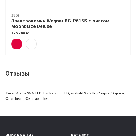
2859
Электрокамин Wagner BG-P615S с очагом
Moonblaze Deluxe
126 780 ₽
Отзывы
Теги:
Sparta 25.5 LED
,
Evrika 25.5 LED
,
Firefield 25 S IR
,
Спарта
,
Эврика
,
Фаерфилд
,
Филадельфия
ИНФОРМАЦИЯ
КАТАЛОГ