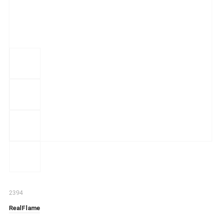
2394
RealFlame