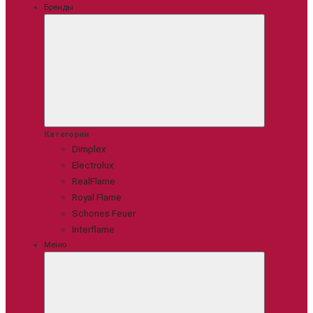
Бренды
Категории
Dimplex
Electrolux
RealFlame
Royal Flame
Schones Feuer
Interflame
Меню