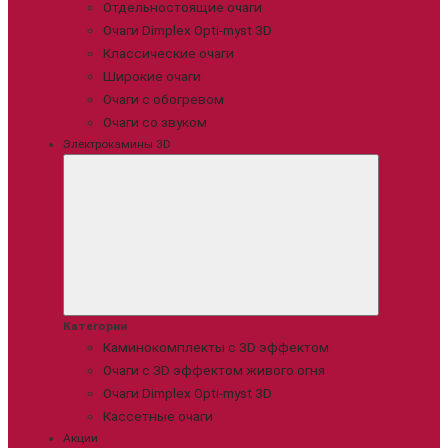
Отдельностоящие очаги
Очаги Dimplex Opti-myst 3D
Классические очаги
Широкие очаги
Очаги с обогревом
Очаги со звуком
Электрокамины 3D
Категории
Каминокомплекты с 3D эффектом
Очаги с 3D эффектом живого огня
Очаги Dimplex Opti-myst 3D
Кассетные очаги
Акции