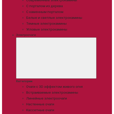
Современные электрокамины
С порталом из дерева
С каменным порталом
Белые и светлые электрокамины
Темные электрокамины
Угловые электрокамины
Электроочаги
Категории
Очаги с 3D эффектом живого огня
Встраиваемые электрокамины
Линейные электроочаги
Настенные очаги
Кассетные очаги