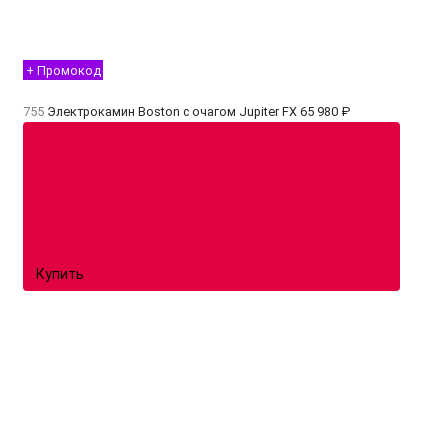
+ Промокод
755
Электрокамин Boston с очагом Jupiter FX
65 980 ₽
Купить