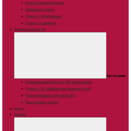
Классические очаги
Широкие очаги
Очаги с обогревом
Очаги со звуком
Электрокамины 3D
Категории
Каминокомплекты с 3D эффектом
Очаги с 3D эффектом живого огня
Очаги Dimplex Opti-myst 3D
Кассетные очаги
Акции
Бренды