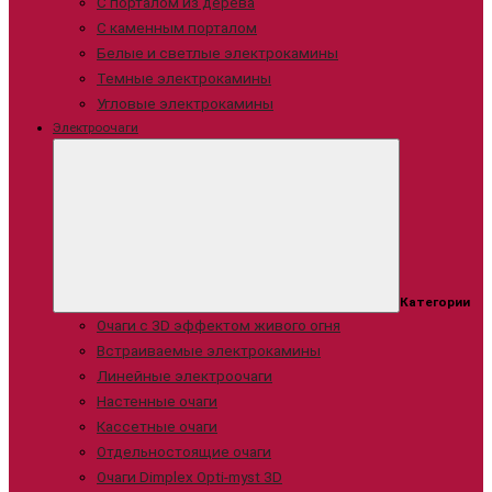
С порталом из дерева
С каменным порталом
Белые и светлые электрокамины
Темные электрокамины
Угловые электрокамины
Электроочаги
Категории
Очаги с 3D эффектом живого огня
Встраиваемые электрокамины
Линейные электроочаги
Настенные очаги
Кассетные очаги
Отдельностоящие очаги
Очаги Dimplex Opti-myst 3D