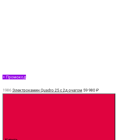
+ Промокод
1986
Электрокамин Quadro 25 с 2д очагом
59 980 ₽
Купить