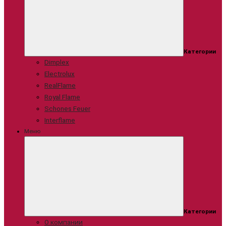
Категории
Dimplex
Electrolux
RealFlame
Royal Flame
Schones Feuer
Interflame
Меню
Категории
О компании