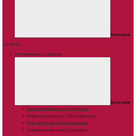
Категории
Эль-Монте
Электрокамины с порталом
Категории
Электрокамины под телевизор
Каминокомплекты с 3D эффектом
Классические электрокамины
Современные электрокамины