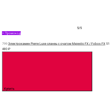
5/5
+ Промокод
799
Электрокамин Pierre Luxe сланец с очагом Majestic FX / Fobos FX
51
480 ₽
Купить