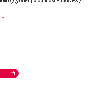
lin (Дублин) с очагом Fobos FX /
: