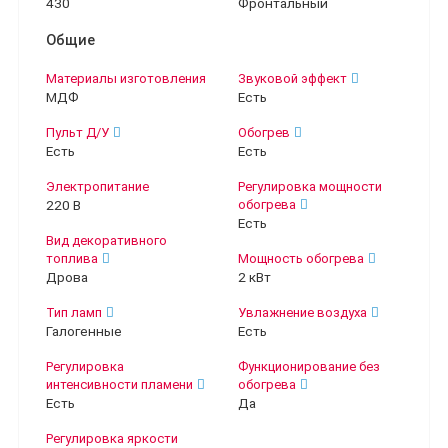
430
Фронтальный
Общие
Материалы изготовления
Звуковой эффект
МДФ
Есть
Пульт Д/У
Обогрев
Есть
Есть
Электропитание
Регулировка мощности
220 В
обогрева
Есть
Вид декоративного
топлива
Мощность обогрева
Дрова
2 кВт
Тип ламп
Увлажнение воздуха
Галогенные
Есть
Регулировка
Функционирование без
интенсивности пламени
обогрева
Есть
Да
Регулировка яркости