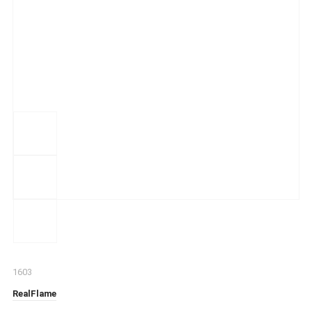
1603
RealFlame