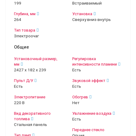
199
Встраиваемый
Глубина, мм
Установка
264
Сверху вниз внутрь
Тип товара
Электроочаг
Общие
Установочный размер,
Регулировка
мм
интенсивности пламени
2427 х 182 х 239
Есть
Пульт Д/У
Звуковой эффект
Есть
Есть
Электропитание
Обогрев
220 В
Нет
Вид декоративного
Увлажнение воздуха
топлива
Есть
Стальная панель
Переднее стекло
Тип ламп
Опция