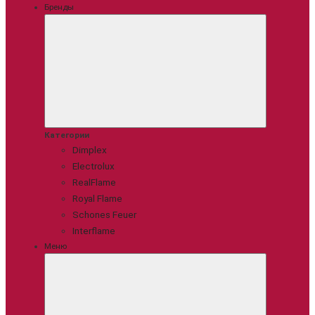
Бренды
Категории
Dimplex
Electrolux
RealFlame
Royal Flame
Schones Feuer
Interflame
Меню