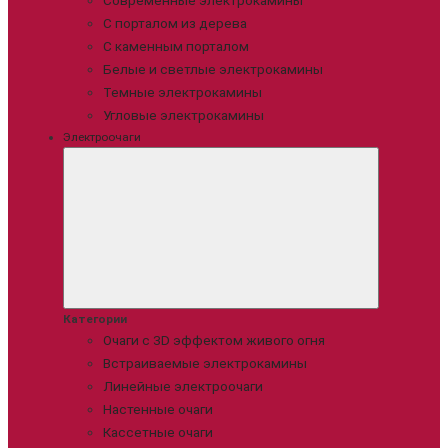
Современные электрокамины
С порталом из дерева
С каменным порталом
Белые и светлые электрокамины
Темные электрокамины
Угловые электрокамины
Электроочаги
Категории
Очаги с 3D эффектом живого огня
Встраиваемые электрокамины
Линейные электроочаги
Настенные очаги
Кассетные очаги