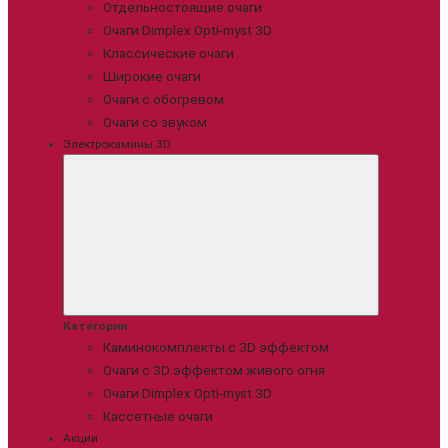
Отдельностоящие очаги
Очаги Dimplex Opti-myst 3D
Классические очаги
Широкие очаги
Очаги с обогревом
Очаги со звуком
Электрокамины 3D
Категории
Каминокомплекты с 3D эффектом
Очаги с 3D эффектом живого огня
Очаги Dimplex Opti-myst 3D
Кассетные очаги
Акции