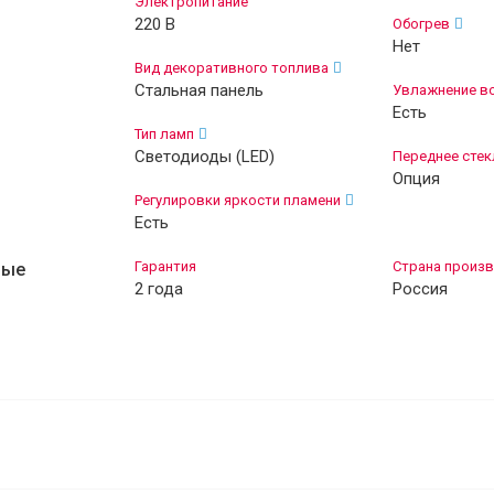
Электропитание
220 В
Обогрев
Нет
Вид декоративного топлива
Стальная панель
Увлажнение в
Есть
Тип ламп
Светодиоды (LED)
Переднее стек
Опция
Регулировки яркости пламени
Есть
Гарантия
Страна произ
ные
2 года
Россия