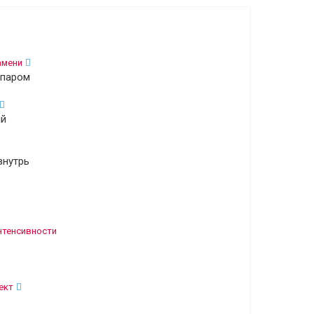
амени
 паром
ый
внутрь
нтенсивности
ект