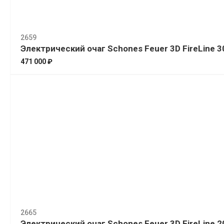
2659
Электрический очаг Schones Feuer 3D FireLine 3
471 000 ₽
2665
Электрический очаг Schones Feuer 3D FireLine 