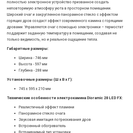
полностью электронное устройство призванное создать
неповторимую атмосферу уюта в просторном помещении.
Широкий очаг и закругленное панорамное стекло с эффектом
горящих дров создаст эффект современного камина с горящими
дровами. Управляется очаг с помощью электроники – термостат
поддержит заданную температуру в помещении, создавая не
только видимость, но и реальное ощущение тепла.
Габаритные размеры:
Ширина - 746 мм
Высота - 597 мм
Глубина - 288 мм
Установочные размеры (Ш х В х Г):
745 х 595 х 210 мм
Технические особенности электрокамина Dioramic 28 LED FX:
Реалистичный эффект пламени
Панорамное стекло очага
Звуковая имитация потрескивания дров
Встроенный обогреватель
Встраиваемый тип установки