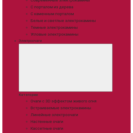
Современные электрокамины
С порталом из дерева
С каменным порталом
Белые и светлые электрокамины
Темные электрокамины
Угловые электрокамины
Электроочаги
Категории
Очаги с 3D эффектом живого огня
Встраиваемые электрокамины
Линейные электроочаги
Настенные очаги
Кассетные очаги