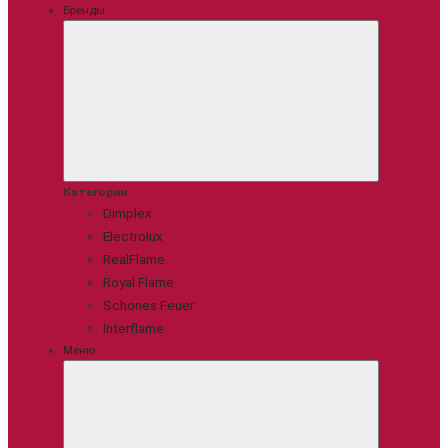
Бренды
Категории
Dimplex
Electrolux
RealFlame
Royal Flame
Schones Feuer
Interflame
Меню