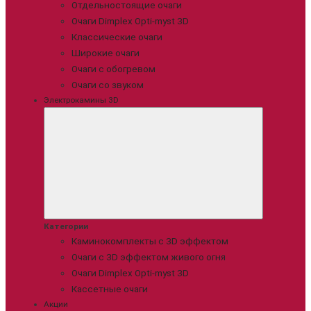
Отдельностоящие очаги
Очаги Dimplex Opti-myst 3D
Классические очаги
Широкие очаги
Очаги с обогревом
Очаги со звуком
Электрокамины 3D
Категории
Каминокомплекты с 3D эффектом
Очаги с 3D эффектом живого огня
Очаги Dimplex Opti-myst 3D
Кассетные очаги
Акции