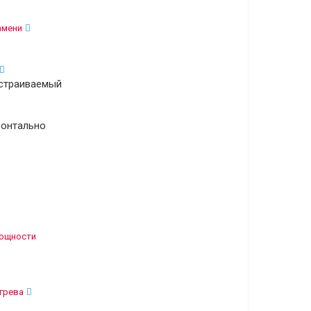
амени
встраиваемый
ронтально
мощности
грева