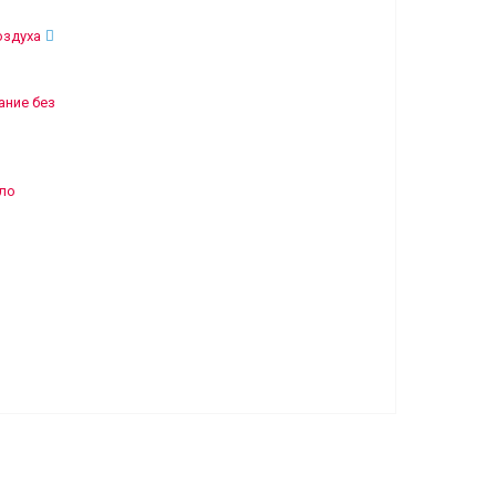
оздуха
ние без
ло