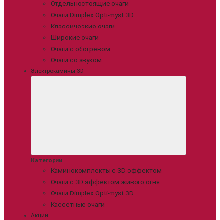
Отдельностоящие очаги
Очаги Dimplex Opti-myst 3D
Классические очаги
Широкие очаги
Очаги с обогревом
Очаги со звуком
Электрокамины 3D
Категории
Каминокомплекты с 3D эффектом
Очаги с 3D эффектом живого огня
Очаги Dimplex Opti-myst 3D
Кассетные очаги
Акции