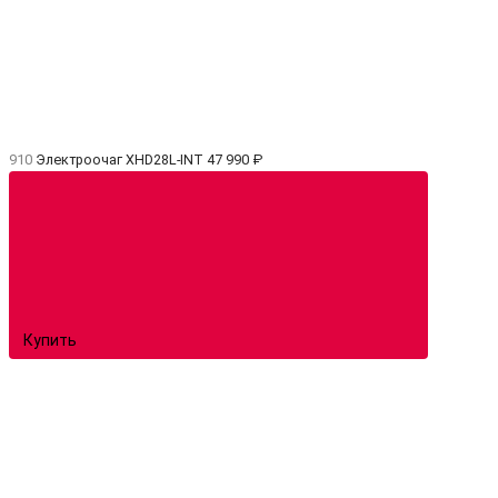
910
Электроочаг XHD28L-INT
47 990 ₽
Купить