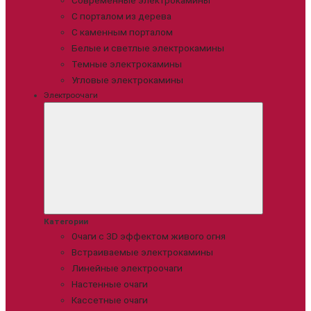
Современные электрокамины
С порталом из дерева
С каменным порталом
Белые и светлые электрокамины
Темные электрокамины
Угловые электрокамины
Электроочаги
Категории
Очаги с 3D эффектом живого огня
Встраиваемые электрокамины
Линейные электроочаги
Настенные очаги
Кассетные очаги