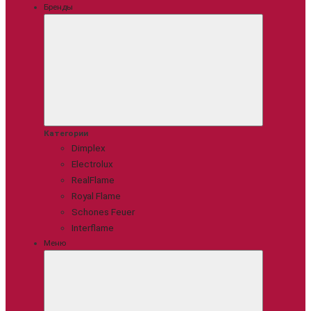
Бренды
Категории
Dimplex
Electrolux
RealFlame
Royal Flame
Schones Feuer
Interflame
Меню