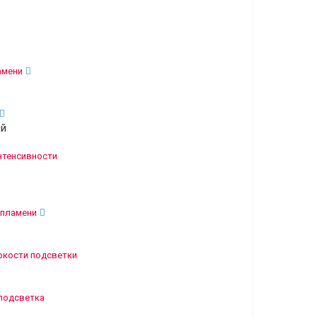
амени
ый
нтенсивности
 пламени
ркости подсветки
подсветка