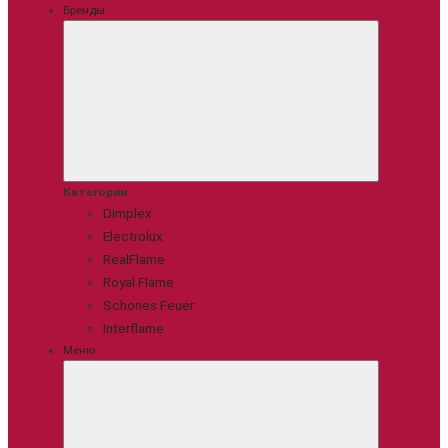
Бренды
Категории
Dimplex
Electrolux
RealFlame
Royal Flame
Schones Feuer
Interflame
Меню