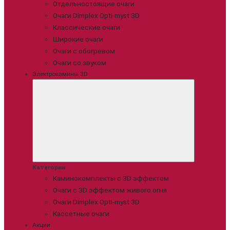
Отдельностоящие очаги
Очаги Dimplex Opti-myst 3D
Классические очаги
Широкие очаги
Очаги с обогревом
Очаги со звуком
Электрокамины 3D
Категории
Каминокомплекты с 3D эффектом
Очаги с 3D эффектом живого огня
Очаги Dimplex Opti-myst 3D
Кассетные очаги
Акции