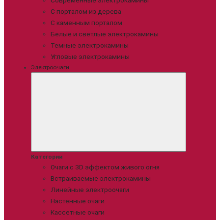
Современные электрокамины
С порталом из дерева
С каменным порталом
Белые и светлые электрокамины
Темные электрокамины
Угловые электрокамины
Электроочаги
Категории
Очаги с 3D эффектом живого огня
Встраиваемые электрокамины
Линейные электроочаги
Настенные очаги
Кассетные очаги