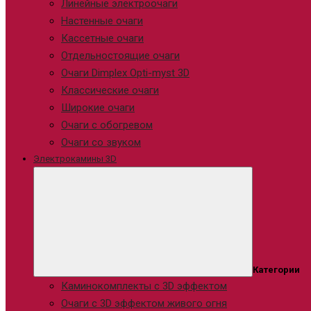
Линейные электроочаги
Настенные очаги
Кассетные очаги
Отдельностоящие очаги
Очаги Dimplex Opti-myst 3D
Классические очаги
Широкие очаги
Очаги с обогревом
Очаги со звуком
Электрокамины 3D
Категории
Каминокомплекты с 3D эффектом
Очаги с 3D эффектом живого огня