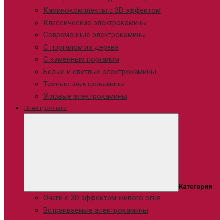
Каминокомплекты с 3D эффектом
Классические электрокамины
Современные электрокамины
С порталом из дерева
С каменным порталом
Белые и светлые электрокамины
Темные электрокамины
Угловые электрокамины
Электроочаги
Категории
Очаги с 3D эффектом живого огня
Встраиваемые электрокамины