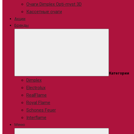
Очаги Dimplex Opti-myst 3D
Кассетные очаги
Акции
Бренды
Категории
Dimplex
Electrolux
RealFlame
Royal Flame
Schones Feuer
Interflame
Меню