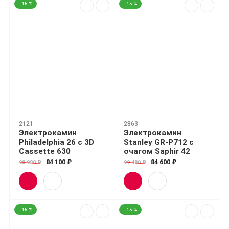
- 15 %
- 15 %
2121
2863
Электрокамин
Электрокамин
Philadelphia 26 с 3D
Stanley GR-P712 с
Cassette 630
очагом Saphir 42
84 100 ₽
84 600 ₽
98 980 ₽
99 480 ₽
- 15 %
- 15 %