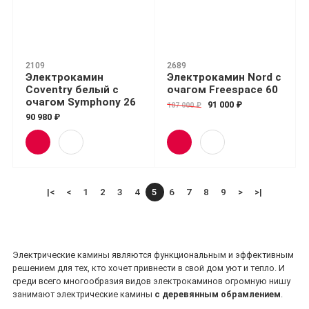
2109
2689
Электрокамин
Электрокамин Nord с
Coventry белый с
очагом Freespace 60
очагом Symphony 26
91 000 ₽
107 000 ₽
90 980 ₽
|<
<
1
2
3
4
5
6
7
8
9
>
>|
Электрические камины являются функциональным и эффективным
решением для тех, кто хочет привнести в свой дом уют и тепло. И
среди всего многообразия видов электрокаминов огромную нишу
занимают электрические камины
с деревянным обрамлением
.