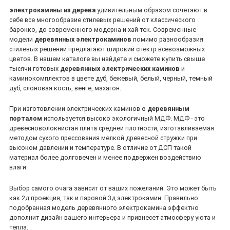
электрокамины из дерева
удивительным образом сочетают в
себе все многообразие стилевых решений от классического
барокко, до современного модерна и хай-тек. Современные
модели
деревянных электрокаминов
помимо разнообразия
стилевых решений предлагают широкий спектр всевозможных
цветов. В нашем каталоге вы найдете и сможете купить свыше
тысячи готовых
деревянных электрических каминов
и
каминокомплектов в цвете дуб, бежевый, белый, черный, темный
дуб, слоновая кость, венге, махагон.
При изготовлении электрических каминов
с деревянным
порталом
используется высоко экологичный МДФ. МДФ - это
древесноволокнистая плита средней плотности, изготавливаемая
методом сухого прессования мелкой древесной стружки при
высоком давлении и температуре. В отличие от ДСП такой
материал более долговечен и менее подвержен воздействию
влаги.
Выбор самого очага зависит от ваших пожеланий. Это может быть
как 2д проекция, так и паровой 3д электрокамин. Правильно
подобранная модель деревянного электрокамина эффектно
дополнит дизайн вашего интерьера и привнесет атмосферу уюта и
тепла.