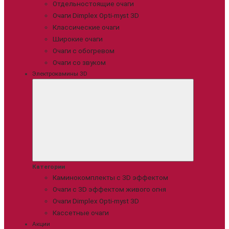
Отдельностоящие очаги
Очаги Dimplex Opti-myst 3D
Классические очаги
Широкие очаги
Очаги с обогревом
Очаги со звуком
Электрокамины 3D
Категории
Каминокомплекты с 3D эффектом
Очаги с 3D эффектом живого огня
Очаги Dimplex Opti-myst 3D
Кассетные очаги
Акции