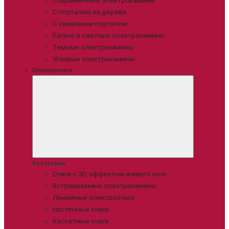
Современные электрокамины
С порталом из дерева
С каменным порталом
Белые и светлые электрокамины
Темные электрокамины
Угловые электрокамины
Электроочаги
Категории
Очаги с 3D эффектом живого огня
Встраиваемые электрокамины
Линейные электроочаги
Настенные очаги
Кассетные очаги