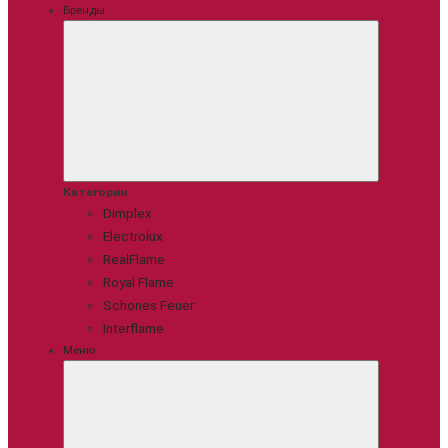
Бренды
Категории
Dimplex
Electrolux
RealFlame
Royal Flame
Schones Feuer
Interflame
Меню