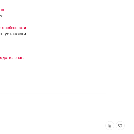
ло
ее
е особенности
ть установки
одства очага