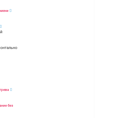
амени
ый
ронтально
грева
ние без