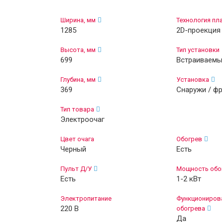
Ширина, мм
Технология пл
1285
2D-проекция
Высота, мм
Тип установки
699
Встраиваем
Глубина, мм
Установка
369
Снаружи / ф
Тип товара
Электроочаг
Цвет очага
Обогрев
Черный
Есть
Пульт Д/У
Мощность обо
Есть
1-2 кВт
Электропитание
Функционирова
220 В
обогрева
Да