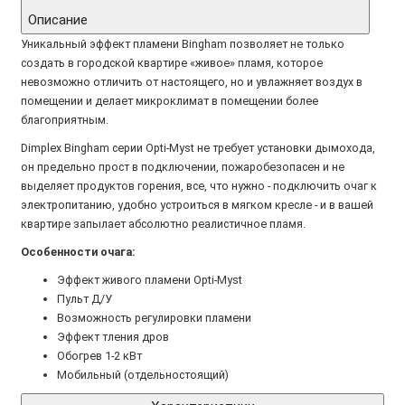
Описание
Уникальный эффект пламени Bingham позволяет не только
создать в городской квартире «живое» пламя, которое
невозможно отличить от настоящего, но и увлажняет воздух в
помещении и делает микроклимат в помещении более
благоприятным.
Dimplex Bingham серии Opti-Myst не требует установки дымохода,
он предельно прост в подключении, пожаробезопасен и не
выделяет продуктов горения, все, что нужно - подключить очаг к
электропитанию, удобно устроиться в мягком кресле - и в вашей
квартире запылает абсолютно реалистичное пламя.
Особенности очага:
Эффект живого пламени Opti-Myst
Пульт Д/У
Возможность регулировки пламени
Эффект тления дров
Обогрев 1-2 кВт
Мобильный (отдельностоящий)