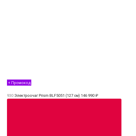
+ Промокод
930
Электроочаг Prism BLF5051 (127 см)
146 990 ₽