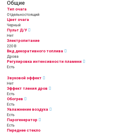
Общие
Тип очага
Отдельностоящий
Цвет очага
Черный
Пульт Д/У
Нет
Электропитание
220 В
Вид декоративного топлива
Дрова
Регулировка интенсивности пламени
Есть
Звуковой эффект
Нет
Эффект тления дров
Есть
Обогрев
Есть
Увлажнение воздуха
Есть
Парогенератор
Есть
Переднее стекло