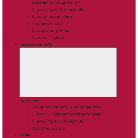
Отдельностоящие очаги
Очаги Dimplex Opti-myst 3D
Классические очаги
Широкие очаги
Очаги с обогревом
Очаги со звуком
Электрокамины 3D
Категории
Каминокомплекты с 3D эффектом
Очаги с 3D эффектом живого огня
Очаги Dimplex Opti-myst 3D
Кассетные очаги
Акции