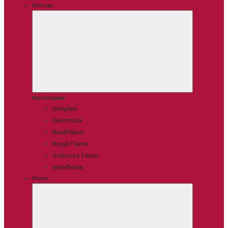
Бренды
Категории
Dimplex
Electrolux
RealFlame
Royal Flame
Schones Feuer
Interflame
Меню