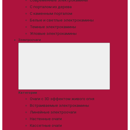
Современные электрокамины
С порталом из дерева
С каменным порталом
Белые и светлые электрокамины
Темные электрокамины
Угловые электрокамины
Электроочаги
Категории
Очаги с 3D эффектом живого огня
Встраиваемые электрокамины
Линейные электроочаги
Настенные очаги
Кассетные очаги