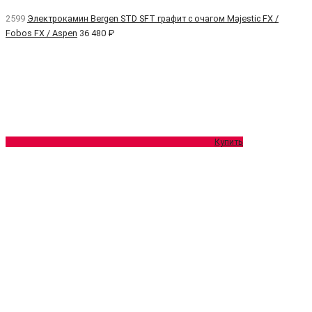
2599
Электрокамин Bergen STD SFT графит с очагом Majestic FX /
Fobos FX / Aspen
36 480 ₽
Купить