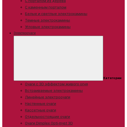
С порталом из дерева
С каменным порталом
Белые и светлые электрокамины
Темные электрокамины
Угловые электрокамины
Электроочаги
Категории
Очаги с 3D эффектом живого огня
Встраиваемые электрокамины
Линейные электроочаги
Настенные очаги
Кассетные очаги
Отдельностоящие очаги
Очаги Dimplex Opti-myst 3D