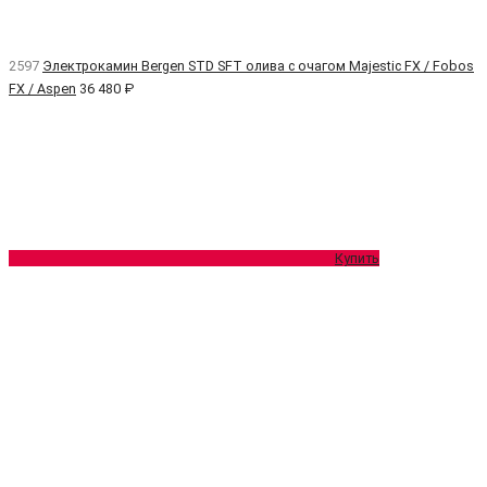
2597
Электрокамин Bergen STD SFT олива с очагом Majestic FX / Fobos
FX / Aspen
36 480 ₽
Купить