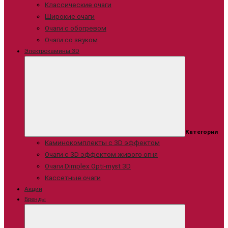
Классические очаги
Широкие очаги
Очаги с обогревом
Очаги со звуком
Электрокамины 3D
Категории
Каминокомплекты с 3D эффектом
Очаги с 3D эффектом живого огня
Очаги Dimplex Opti-myst 3D
Кассетные очаги
Акции
Бренды