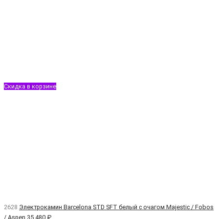
Скидка в корзине
2628
Электрокамин Barcelona STD SFT белый с очагом Majestic / Fobos
/ Aspen
35 480 ₽