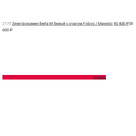
2175
Электрокамин Berta M белый с очагом Fobos / Majestic
45 400 ₽
38
600 ₽
Купить