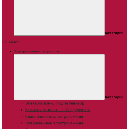
Категории
Эль-Монте
Электрокамины с порталом
Категории
Электрокамины под телевизор
Каминокомплекты с 3D эффектом
Классические электрокамины
Современные электрокамины