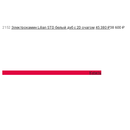
2152
Электрокамин Lilian STD белый дуб с 2D очагом
45 380 ₽
38 600 ₽
Купить