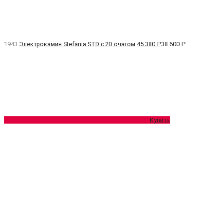
1943
Электрокамин Stefania STD с 2D очагом
45 380 ₽
38 600 ₽
Купить