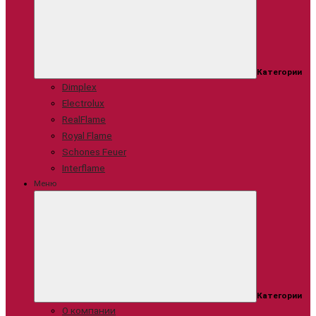
Категории
Dimplex
Electrolux
RealFlame
Royal Flame
Schones Feuer
Interflame
Меню
Категории
О компании