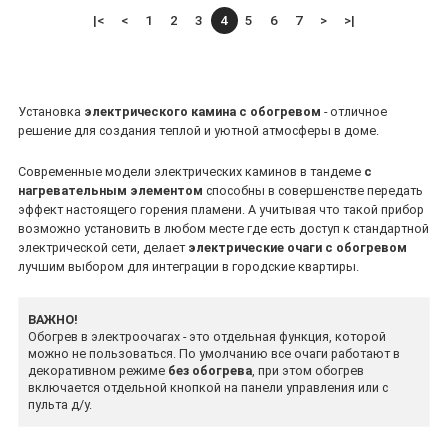
|<
<
1
2
3
4
5
6
7
>
>|
Установка
электрического камина с обогревом
- отличное
решение для создания теплой и уютной атмосферы в доме.
Современные модели электрических каминов в тандеме
с
нагревательным элементом
способны в совершенстве передать
эффект настоящего горения пламени. А учитывая что такой прибор
возможно установить в любом месте где есть доступ к стандартной
электрической сети, делает
электрические очаги с обогревом
лучшим выбором для интеграции в городские квартиры.
ВАЖНО!
Обогрев в электроочагах - это отдельная функция, которой
можно не пользоваться. По умолчанию все очаги работают в
декоративном режиме
без обогрева
, при этом обогрев
включается отдельной кнопкой на панели управления или с
пульта д/у.